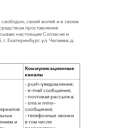
,
свободно, своей волей и в своем
посредством проставления
писываю настоящее Согласие и
. Екатеринбург, ул. Чапаева, д.
Коммуникационные
каналы
- push–уведомления;
- e–mail сообщения;
- почтовая рассылка;
- sms и mms–
териалов
сообщения;
льных
- телефонные звонки
ением и
в том числе