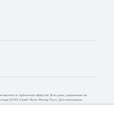
 является публичной офертой. Все цены, указанные на
тора (ООО «Грейт Волл Мотор Рус»). Для получения
линии 8 (800) 511-59-86, либо на сайте. Опубликованная на
ГЛОНАСС).
комительный характер. При наличии расхождений в условиях,