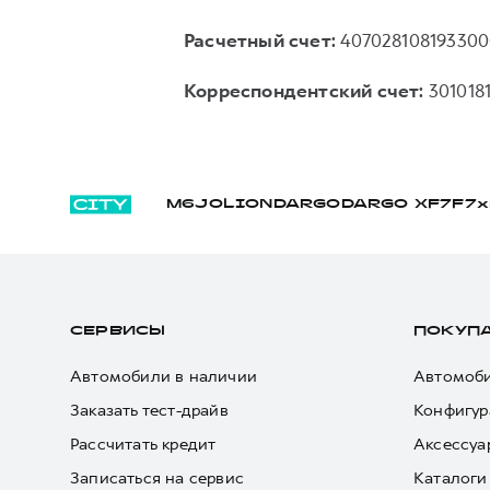
Расчетный счет:
407028108193300
Корреспондентский счет:
301018
M6
JOLION
DARGO
DARGO Х
F7
F7x
СЕРВИСЫ
ПОКУП
Автомобили в наличии
Автомоби
Заказать тест-драйв
Конфигур
Рассчитать кредит
Аксессуа
Записаться на сервис
Каталоги