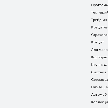
Програм
Тест-дра
Трейд-ин
Кредитны
Страхова
Кредит
Для мало
Корпорат
Крупным 
Система 
Сервис д
HAVAL Л
Автомоби
Коллекци