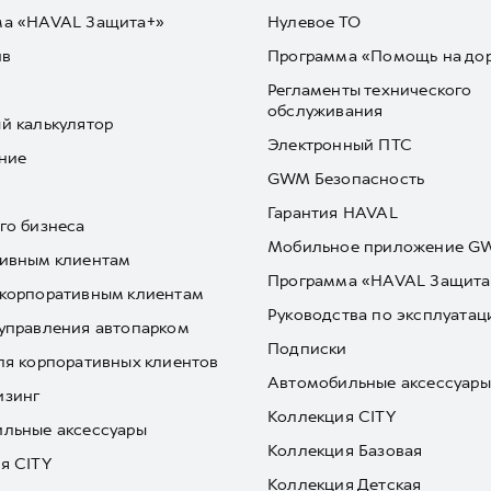
ма «HAVAL Защита+»
Нулевое ТО
йв
Программа «Помощь на до
Регламенты технического
обслуживания
й калькулятор
Электронный ПТС
ние
GWM Безопасность
Гарантия HAVAL
го бизнеса
Мобильное приложение 
ивным клиентам
Программа «HAVAL Защита
корпоративным клиентам
Руководства по эксплуатац
управления автопарком
Подписки
ля корпоративных клиентов
Автомобильные аксессуары
изинг
Коллекция CITY
льные аксессуары
Коллекция Базовая
я CITY
Коллекция Детская