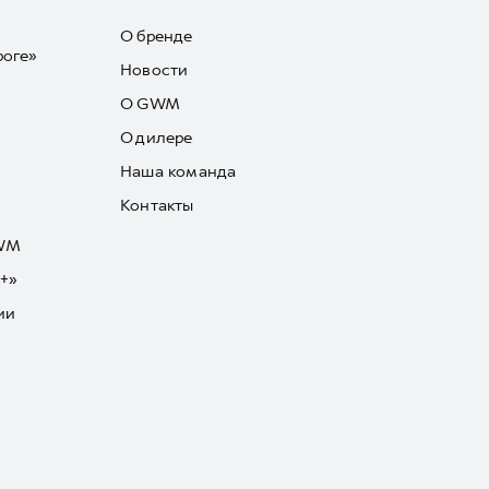
О бренде
роге»
Новости
О GWM
О дилере
Наша команда
Контакты
GWM
+»
ии