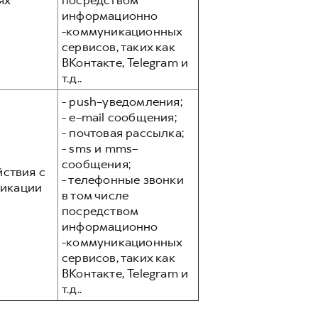
ях
посредством
информационно
-коммуникационных
сервисов, таких как
ВКонтакте, Telegram и
т.д..
- push–уведомления;
- e–mail сообщения;
- почтовая рассылка;
- sms и mms–
сообщения;
йствия с
- телефонные звонки
никации
в том числе
посредством
информационно
-коммуникационных
сервисов, таких как
ВКонтакте, Telegram и
т.д..