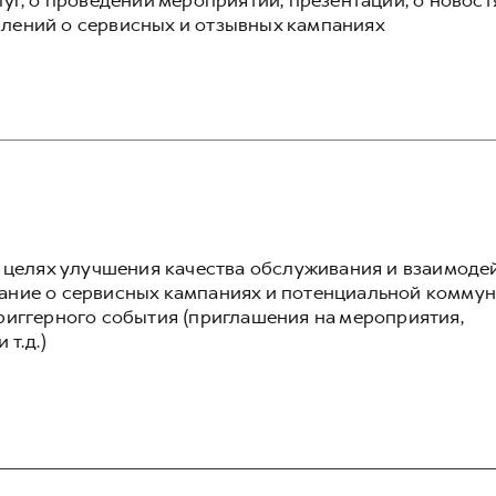
уг, о проведении мероприятий, презентаций, о новост
лений о сервисных и отзывных кампаниях
в целях улучшения качества обслуживания и взаимоде
ание о сервисных кампаниях и потенциальной комму
риггерного события (приглашения на мероприятия,
т.д.)