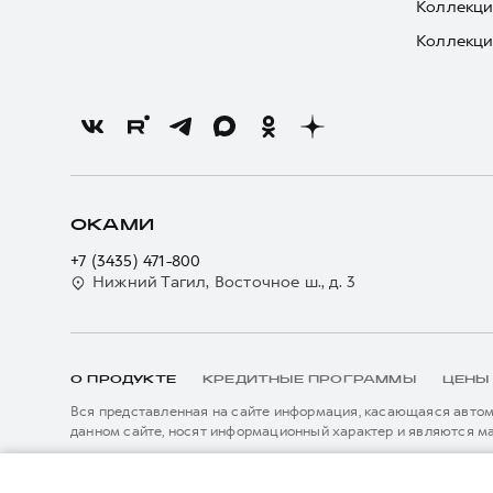
Коллекци
Коллекци
ОКАМИ
+7 (3435) 471-800
Нижний Тагил, Восточное ш., д. 3
О ПРОДУКТЕ
КРЕДИТНЫЕ ПРОГРАММЫ
ЦЕНЫ
Вся представленная на сайте информация, касающаяся автомо
данном сайте, носят информационный характер и являются м
подробной информации просьба обращаться к ближайшему офиц
****На некоторых автомобилях HAVAL может отсутствовать с
Показать все
данном сайте информация может быть изменена в любое врем
*5 лет поддержки включают 3 года гарантии и 2 года дополни