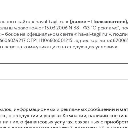
ного сайта « haval-tagil.ru »
(далее – Пользователь)
альным законом от 13.03.2006 N 38 - ФЗ “О рекламе”, 
– боксе на официальном сайте « haval-tagil.ru », под
034217 ОГРН 1106606001215 , адрес юр. лица: 620063, г
гласие на коммуникацию на следующих условиях:
сылок, информационных и рекламных сообщений и ма
аясь, о продукции и услугах Компании, наличии специа
нии них, о финансовых услугах, связанных с приобрет