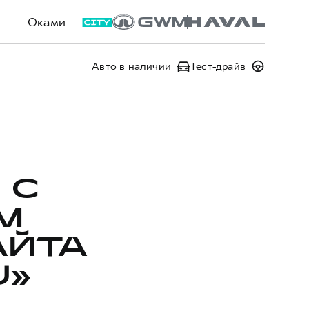
Оками
Авто в наличии
Тест-драйв
 С
М
АЙТА
U»