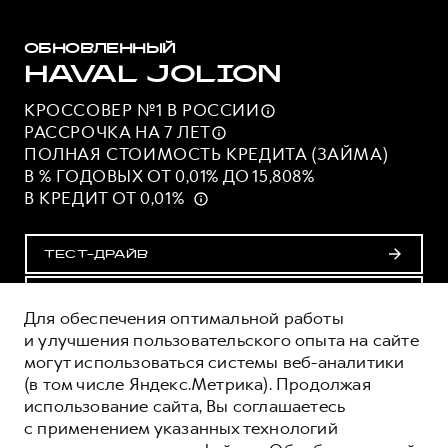
ОБНОВЛЕННЫЙ
HAVAL JOLION
КРОССОВЕР №1 В
РОССИИ
РАССРОЧКА НА 7
ЛЕТ
ПОЛНАЯ СТОИМОСТЬ КРЕДИТА (ЗАЙМА)
В % ГОДОВЫХ ОТ 0,01% ДО 15,808%
В КРЕДИТ ОТ 0,01%
ТЕСТ-ДРАЙВ
ПОЛУЧИТЬ ПРЕДЛОЖЕНИЕ
Для обеспечения оптимальной работы
и улучшения пользовательского опыта на сайте
могут использоваться системы веб-аналитики
ОЦЕНИВАЙТЕ СВОИ ФИНАНСОВЫЕ
(в том числе Яндекс.Метрика). Продолжая
ВОЗМОЖНОСТИ И РИСКИ
использование сайта, Вы соглашаетесь
ИЗУЧИТЕ ВСЕ УСЛОВИЯ КРЕДИТА (ЗАЙМА) НА
с применением указанных технологий
САЙТЕ: