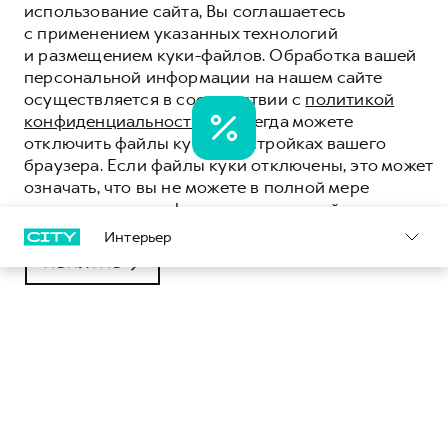
использование сайта, Вы соглашаетесь
ЦЕНА ОТ 3 449 000 ₽
с применением указанных технологий
и размещением куки-файлов. Обработка вашей
персональной информации на нашем сайте
ПОЛУЧИТЬ ПРЕДЛОЖЕНИЕ
осуществляется в соответствии с
политикой
ТЕСТ-ДРАЙВ
конфиденциальности
. Вы всегда можете
отключить файлы куки в настройках вашего
браузера. Если файлы куки отключены, это может
означать, что вы не можете в полной мере
использовать все функции нашего сайта.
Интерьер
ПОНЯТНО
GWM POER
За рулем GWM POER для вас нет ничего
невозможного. Внушительный функционал,
надежность и бескомпромиссный характер