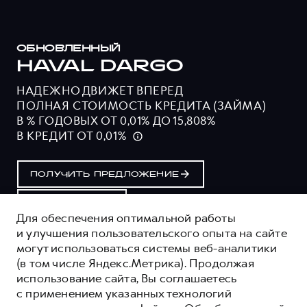
ОБНОВЛЕННЫЙ
HAVAL DARGO
НАДЕЖНО ДВИЖЕТ ВПЕРЕД
ПОЛНАЯ СТОИМОСТЬ КРЕДИТА (ЗАЙМА)
В % ГОДОВЫХ ОТ 0,01% ДО 15,808%
В КРЕДИТ ОТ 0,01%
ПОЛУЧИТЬ ПРЕДЛОЖЕНИЕ
ТЕСТ-ДРАЙВ
Для обеспечения оптимальной работы
и улучшения пользовательского опыта на сайте
могут использоваться системы веб-аналитики
ОЦЕНИВАЙТЕ СВОИ ФИНАНСОВЫЕ
(в том числе Яндекс.Метрика). Продолжая
ВОЗМОЖНОСТИ И РИСКИ
использование сайта, Вы соглашаетесь
ИЗУЧИТЕ ВСЕ УСЛОВИЯ КРЕДИТА (ЗАЙМА) НА
с применением указанных технологий
САЙТЕ: