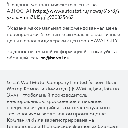
¹По данным аналитического агентства
АВТОСТАТ
https://www.autostat.ru/news/61578/?
ysclid=mm3k15pj1g930823462
²Указана максимальная рекомендованная цена
перепродажи. Уточняйте актуальные розничные
цены в салонах дилерских центров HAVAL CITY.
За дополнительной информацией, пожалуйста,
обращайтесь:
pr@haval.ru
Great Wall Motor Company Limited («Грейт Волл
Мотор Компани Лимитед») (GWM, «Джи Дабл ю
Эм») – глобальный производитель
внедорожников, кроссоверов и пикапов,
специализирующийся на интеллектуальных
технологиях и экологичном производстве.
Компания была зарегистрирована на
Гонконгской и Шанхайской фондовых биржах в