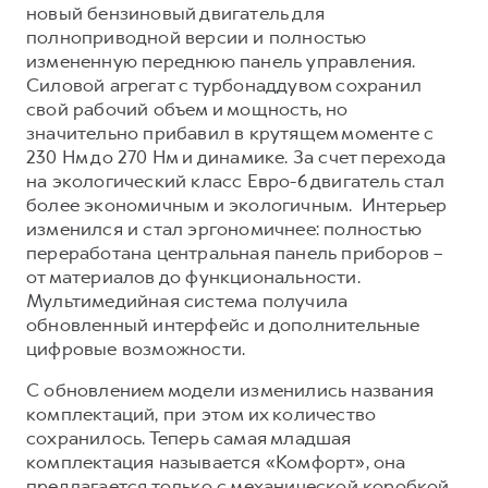
Сервис для корпоративных клиентов
новый бензиновый двигатель для
полноприводной версии и полностью
HAVAL Лизинг
АКСЕССУАРЫ HAVAL
измененную переднюю панель управления.
Автомобильные аксессуары
Силовой агрегат с турбонаддувом сохранил
свой рабочий объем и мощность, но
АКСЕССУАРЫ HAVAL
Коллекция CITY
значительно прибавил в крутящем моменте с
Автомобильные аксессуары
Коллекция Базовая
230 Нм до 270 Нм и динамике. За счет перехода
Коллекция CITY
Коллекция Детская
на экологический класс Евро-6 двигатель стал
более экономичным и экологичным. Интерьер
Коллекция Базовая
изменился и стал эргономичнее: полностью
Коллекция Детская
переработана центральная панель приборов –
от материалов до функциональности.
Мультимедийная система получила
обновленный интерфейс и дополнительные
цифровые возможности.
С обновлением модели изменились названия
комплектаций, при этом их количество
сохранилось. Теперь самая младшая
комплектация называется «Комфорт», она
предлагается только с механической коробкой