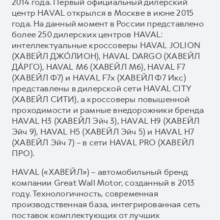
2014 года. Первый официальный дилерский
центр HAVAL открылся в Москве в июне 2015
года. На данный момент в России представлено
более 250 дилерских центров HAVAL:
интеллектуальные кроссоверы HAVAL JOLION
(ХАВЕЙЛ ДЖО́ЛИОН), HAVAL DARGO (ХАВЕЙЛ
ДА́РГО), HAVAL М6 (ХАВЕЙЛ M6), HAVAL F7
(ХАВЕЙЛ Ф7) и HAVAL F7x (ХАВЕЙЛ Ф7 Икс)
представлены в дилерской сети HAVAL CITY
(ХАВЕЙЛ СИТИ), а кроссоверы повышенной
проходимости и рамные внедорожники бренда
HAVAL H3 (ХАВЕЙЛ Эйч 3), HAVAL H9 (ХАВЕЙЛ
Эйч 9), HAVAL H5 (ХАВЕЙЛ Эйч 5) и HAVAL H7
(ХАВЕЙЛ Эйч 7) – в сети HAVAL PRO (ХАВЕЙЛ
ПРО).
HAVAL («ХАВЕЙЛ») – автомобильный бренд
компании Great Wall Motor, созданный в 2013
году. Технологичность, современная
производственная база, интегрированная сеть
поставок комплектующих от лучших