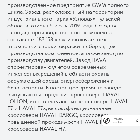
производственное предприятие GWM полного
цикла. Завод, расположенный на территории
индустриального парка «Узловая» Тульской
области, открыт 5 июня 2019 года. Сегодня
площадь производственного комплекса
составляет 183 158 кв.м. и включает цех
штамповки, сварки, окраски и сборки, цех
производства компонентов, а также завод по
производству двигателей. Завод HAVAL
спроектирован с учетом современных
инженерных решений в области охраны
окружающей среды, энергосбережения и
безопасности. В настоящее время на заводе
выпускаются городские кроссоверы HAVAL
JOLION, интеллектуальные кроссоверы HAVAL
F7 и HAVAL F7x, высокофункциональные
кроссоверы HAVAL DARGO, кроссоверы
Privacy
повышенной проходимости HAVAL H3 и новые
notice
кроссоверы HAVAL H7.