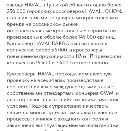
Сервис для корпоративных клиентов
завода HAVAL в Тульской области сошло более
HAVAL Лизинг
АКСЕССУАРЫ HAVAL
230 000 городских кроссоверов HAVAL JOLION,
ставших самыми популярными кроссоверами
Автомобильные аксессуары
бренда на российском рынке¹,
АКСЕССУАРЫ HAVAL
Коллекция CITY
интеллектуальные кроссоверы F-серии были
произведены в объеме более 145 000 единиц.
Автомобильные аксессуары
Коллекция Базовая
Кроссовер HAVAL DARGO был выпущен в
Коллекция CITY
Коллекция Детская
количестве около 36 000, а кроссоверы
повышенной проходимости H3 и H7 превысили
Коллекция Базовая
количество 16 400 и 7 400 соответственно.
Коллекция Детская
Кроссоверы HAVAL проходят комплексную
проверку на всех этапах производства в
соответствии как с международными, так и с
собственными стандартами концерна GWM, и
адаптированы для российских климатических
условий. Подход к управлению качеством
является многоступенчатым и охватывает все
процессы, начиная с входного контроля и
заканчивая эксплуатационными испытаниями