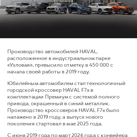
Тест-драйв
СЕРВИСНОЕ ОБСЛУЖИВАНИЕ
О дилере
Трейд-ин
Нулевое ТО
Наша команда
DARGO
DARGO X
Программа «Помощь на дороге»
Контакты
от 3 199 000 ₽
от 3 499 000 ₽
КРЕДИТ И СТРАХОВАНИЕ
Регламенты технического обслуживания
Кредитный калькулятор
Электронный ПТС
Производство автомобилей HAVAL,
расположенное в индустриальном парке
Страхование
«Узловая», превысило отметку в 450 000 с
Кредит
ПОДДЕРЖКА
начала своей работы в 2019 году.
F7
F7X
GWM Безопасность
от 2 899 000 ₽
от 3 599 000 ₽
Юбилейным автомобилем стал технологичный
КОРПОРАТИВНЫМ КЛИЕНТАМ
Гарантия HAVAL
городской кроссовер HAVAL F7x в
комплектации Премиум с системой полного
Для малого бизнеса
Мобильное приложение GWM
привода, окрашенный в синий металлик.
Корпоративным клиентам
Программа «HAVAL Защита+»
Производство кроссоверов HAVAL F7x было
налажено в 2019 году, а выпуск нового
Крупным корпоративным клиентам
Руководства по эксплуатации
POER
поколения стартовал в мае 2025 года.
от 3 449 000 ₽
Система управления автопарком
Подписки
С июня 2019 года по март 2026 года с конвейера