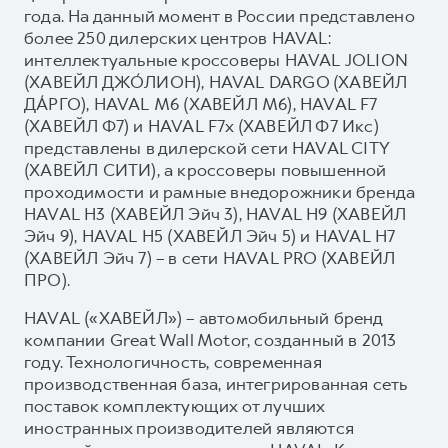
года. На данный момент в России представлено
более 250 дилерских центров HAVAL:
интеллектуальные кроссоверы HAVAL JOLION
(ХАВЕЙЛ ДЖО́ЛИОН), HAVAL DARGO (ХАВЕЙЛ
ДА́РГО), HAVAL М6 (ХАВЕЙЛ M6), HAVAL F7
(ХАВЕЙЛ Ф7) и HAVAL F7x (ХАВЕЙЛ Ф7 Икс)
представлены в дилерской сети HAVAL CITY
(ХАВЕЙЛ СИТИ), а кроссоверы повышенной
проходимости и рамные внедорожники бренда
HAVAL H3 (ХАВЕЙЛ Эйч 3), HAVAL H9 (ХАВЕЙЛ
Эйч 9), HAVAL H5 (ХАВЕЙЛ Эйч 5) и HAVAL H7
(ХАВЕЙЛ Эйч 7) – в сети HAVAL PRO (ХАВЕЙЛ
ПРО).
HAVAL («ХАВЕЙЛ») – автомобильный бренд
компании Great Wall Motor, созданный в 2013
году. Технологичность, современная
производственная база, интегрированная сеть
поставок комплектующих от лучших
иностранных производителей являются