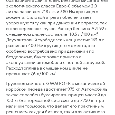
оба варианта двигателей. Бензиновый двигатель
экологического класса Евро-6 объемом 2,0
литра развивает 218 л.с. и 380 Нм крутящего
момента. Силовой агрегат обеспечивает
уверенную тягу как при движении по трассе, так
и при перевозке грузов. Расход бензина АИ-92 в
смешанном цикле составляет 10,3 л/100 км².
Двухлитровый турбодизель мощностью 163 л.с.
развивает 400 Нм крутящего момента, что
особенно востребовано при движении по
бездорожью, буксировке прицепа и
эксплуатации автомобиля с полной загрузкой.
Расход топлива в смешанном цикле не
превышает 7,6 л/100 км³.
Грузоподъемность GWM POER с механической
коробкой передач достигает 975 кг. Автомобиль
также способен буксировать прицеп массой до
750 кг без тормозной системы и до 2250 кг при
наличии тормозов, что делает его практичным
решением как для бизнеса, так и для активного