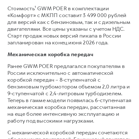
Сервис для корпоративных клиентов
Стоимость¹ GWM POER в комплектации
HAVAL Лизинг
АКСЕССУАРЫ HAVAL
«Комфорт» с МКПП составит 3 499 000 рублей
Автомобильные аксессуары
для версий как с бензиновым, так и с дизельным
двигателями. Все цены указаны с учетом НДС.
АКСЕССУАРЫ HAVAL
Коллекция CITY
Старт продаж новых версий пикапа в России
Автомобильные аксессуары
Коллекция Базовая
запланирован на конец июня 2026 года.
Коллекция CITY
Коллекция Детская
Механическая коробка передач
Коллекция Базовая
Ранее GWM POER предлагался покупателям в
Коллекция Детская
России исключительно с автоматической
коробкой передач – 8-ступенчатой с
бензиновым турбомотором объемом 2,0 литра и
9-ступенчатой с 2,4-литровым турбодизелем.
Теперь в гамме модели появилась 6-ступенчатая
механическая коробка передач, рассчитанная
на еще более интенсивную эксплуатацию и
работу под высокими нагрузками.
С механической коробкой передач сочетаются