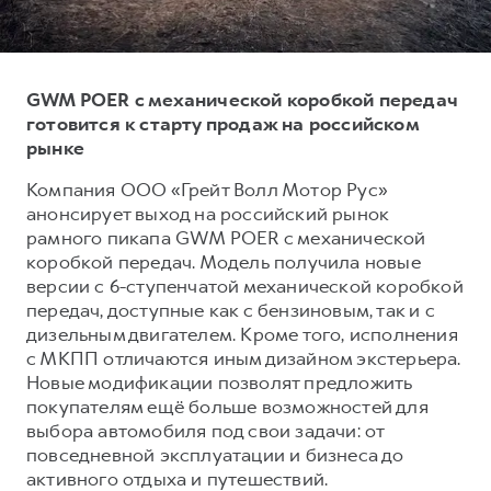
Тест-драйв
СЕРВИСНОЕ ОБСЛУЖИВАНИЕ
О дилере
Трейд-ин
Нулевое ТО
Наша команда
GWM POER с механической коробкой передач
DARGO
DARGO X
Программа «Помощь на дороге»
Контакты
от 3 199 000 ₽
от 3 499 000 ₽
готовится к старту продаж на российском
КРЕДИТ И СТРАХОВАНИЕ
Регламенты технического обслуживания
рынке
Кредитный калькулятор
Электронный ПТС
Компания ООО «Грейт Волл Мотор Рус»
Страхование
анонсирует выход на российский рынок
рамного пикапа GWM POER с механической
Кредит
ПОДДЕРЖКА
коробкой передач. Модель получила новые
F7
F7X
GWM Безопасность
версии с 6-ступенчатой механической коробкой
от 2 899 000 ₽
от 3 599 000 ₽
передач, доступные как с бензиновым, так и с
КОРПОРАТИВНЫМ КЛИЕНТАМ
Гарантия HAVAL
дизельным двигателем. Кроме того, исполнения
Для малого бизнеса
Мобильное приложение GWM
с МКПП отличаются иным дизайном экстерьера.
Новые модификации позволят предложить
Корпоративным клиентам
Программа «HAVAL Защита+»
покупателям ещё больше возможностей для
Крупным корпоративным клиентам
Руководства по эксплуатации
выбора автомобиля под свои задачи: от
POER
повседневной эксплуатации и бизнеса до
от 3 449 000 ₽
Система управления автопарком
Подписки
активного отдыха и путешествий.