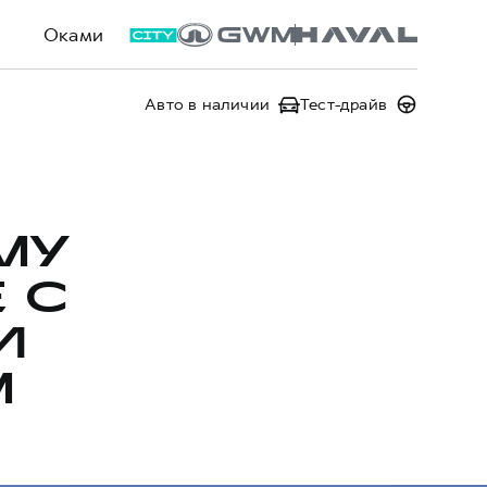
Оками
Авто в наличии
Тест-драйв
МУ
 С
И
M