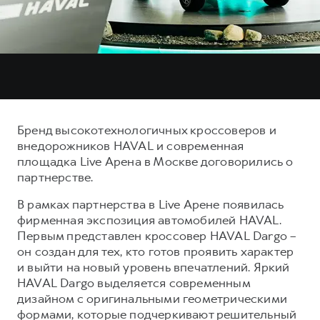
Тест-драйв
СЕРВИСНОЕ ОБСЛУЖИВАНИЕ
О дилере
Трейд-ин
Нулевое ТО
Наша команда
DARGO
DARGO X
Программа «Помощь на дороге»
Контакты
от 3 199 000 ₽
от 3 499 000 ₽
КРЕДИТ И СТРАХОВАНИЕ
Регламенты технического обслуживания
Кредитный калькулятор
Электронный ПТС
Бренд высокотехнологичных кроссоверов и
Страхование
внедорожников HAVAL и современная
Кредит
площадка Live Арена в Москве договорились о
ПОДДЕРЖКА
F7
F7X
партнерстве.
GWM Безопасность
от 2 899 000 ₽
от 3 599 000 ₽
В рамках партнерства в Live Арене появилась
КОРПОРАТИВНЫМ КЛИЕНТАМ
Гарантия HAVAL
фирменная экспозиция автомобилей HAVAL.
Для малого бизнеса
Мобильное приложение GWM
Первым представлен кроссовер HAVAL Dargo –
он создан для тех, кто готов проявить характер
Корпоративным клиентам
Программа «HAVAL Защита+»
и выйти на новый уровень впечатлений. Яркий
Крупным корпоративным клиентам
Руководства по эксплуатации
HAVAL Dargo выделяется современным
POER
дизайном с оригинальными геометрическими
от 3 449 000 ₽
Система управления автопарком
Подписки
формами, которые подчеркивают решительный