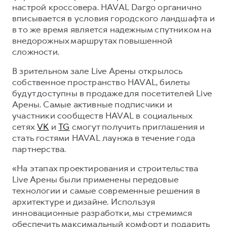
Сервис для корпоративных клиентов
настрой кроссовера. HAVAL Dargo органично
HAVAL Лизинг
вписывается в условия городского ландшафта и
АКСЕССУАРЫ HAVAL
в то же время является надежным спутником на
Автомобильные аксессуары
внедорожных маршрутах повышенной
АКСЕССУАРЫ HAVAL
Коллекция CITY
сложности.
Автомобильные аксессуары
Коллекция Базовая
В зрительном зале Live Арены открылось
собственное пространство HAVAL, билеты
Коллекция CITY
Коллекция Детская
будут доступны в продаже для посетителей Live
Коллекция Базовая
Арены. Самые активные подписчики и
участники сообществ HAVAL в социальных
Коллекция Детская
сетях
VK
и
TG
смогут получить приглашения и
стать гостями HAVAL лаунжа в течение года
партнерства.
«На этапах проектирования и строительства
Live Арены были применены передовые
технологии и самые современные решения в
архитектуре и дизайне. Используя
инновационные разработки, мы стремимся
обеспечить максимальный комфорт и подарить