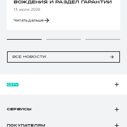
ВОЖДЕНИЯ И РАЗДЕЛ ГАРАНТИИ
13 июля 2026
Читать дальше
ВСЕ НОВОСТИ
M6
JOLION
СЕРВИСЫ
DARGO
Автомобили в наличии
DARGO Х
ПОКУПАТЕЛЯМ