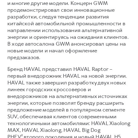
Сервис для корпоративных клиентов
и многие другие модели. Концерн GWM
продемонстрировал свои инновационные
HAVAL Лизинг
АКСЕССУАРЫ HAVAL
разработки, следуя тенденции развития
Автомобильные аксессуары
китайской автомобильной промышленности в
направлении использования альтернативной
АКСЕССУАРЫ HAVAL
Коллекция CITY
энергии и ориентируясь на ожидания клиентов.
Автомобильные аксессуары
Коллекция Базовая
В ходе автосалона GWM анонсировал цены на
новые модели и начал оформление
Коллекция CITY
Коллекция Детская
предзаказов.
Коллекция Базовая
Бренд HAVAL представил HAVAL Raptor –
Коллекция Детская
первый внедорожник HAVAL на новой энергии.
HAVAL также завершил разработку двух новых
линеек городских кроссоверов и
внедорожников на альтернативных источниках
энергии, которые позволят бренду расширить
предложение моделей в популярном сегменте
SUV, обеспечивая клиентов современными
технологичными автомобилями: HAVAL Xiaolong
MAX, HAVAL Xiaolong, HAVAL Big Dog
PHEV² второго поколения и новый HAVAL H5.