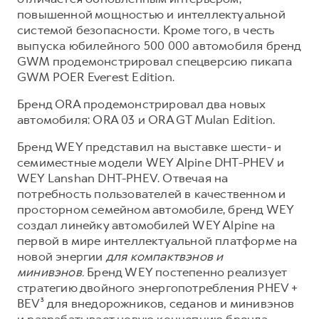
повышенной мощностью и интеллектуальной
системой безопасности. Кроме того, в честь
выпуска юбилейного 500 000 автомобиля бренд
GWM продемонстрировал спецверсию пикапа
GWM POER Everest Edition.
Бренд ORA продемонстрировал два новых
автомобиля: ORA 03 и ORA GT Mulan Edition.
Бренд WEY представил на выставке шести- и
семиместные модели WEY Alpine DHT-PHEV и
WEY Lanshan DHT-PHEV. Отвечая на
потребность пользователей в качественном и
просторном семейном автомобиле, бренд WEY
создал линейку автомобилей WEY Alpine на
первой в мире интеллектуальной платформе на
новой энергии
для компактвэнов и
минивэнов.
Бренд WEY постепенно реализует
стратегию двойного энергопотребления PHEV +
BEV³ для внедорожников, седанов и минивэнов
и разрабатывает новую концепцию бренда,