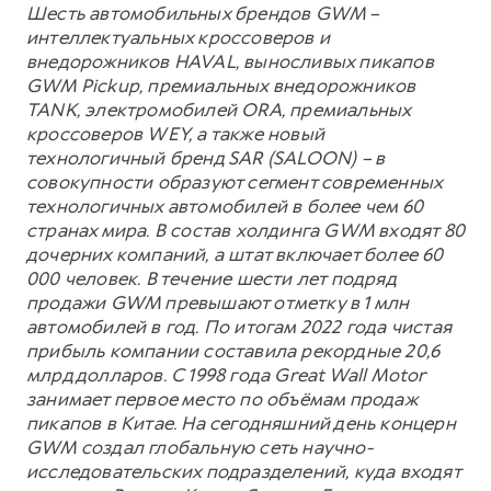
Шесть автомобильных брендов GWM –
интеллектуальных кроссоверов и
внедорожников HAVAL, выносливых пикапов
GWM Pickup, премиальных внедорожников
TANK, электромобилей ORA, премиальных
кроссоверов WEY, а также новый
технологичный бренд SAR (SALOON) – в
совокупности образуют сегмент современных
технологичных автомобилей в более чем 60
странах мира. В состав холдинга GWM входят 80
дочерних компаний, а штат включает более 60
000 человек. В течение шести лет подряд
продажи GWM превышают отметку в 1 млн
автомобилей в год. По итогам 2022 года чистая
прибыль компании составила рекордные 20,6
млрд долларов. С 1998 года Great Wall Motor
занимает первое место по объёмам продаж
пикапов в Китае. На сегодняшний день концерн
GWM создал глобальную сеть научно-
исследовательских подразделений, куда входят