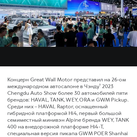
Тест-драйв
СЕРВИСНОЕ ОБСЛУЖИВАНИЕ
О дилере
Трейд-ин
Нулевое ТО
Наша команда
DARGO
DARGO X
Программа «Помощь на дороге»
Контакты
от 3 199 000 ₽
от 3 499 000 ₽
КРЕДИТ И СТРАХОВАНИЕ
Регламенты технического обслуживания
Кредитный калькулятор
Электронный ПТС
Страхование
Кредит
ПОДДЕРЖКА
F7
F7X
GWM Безопасность
Концерн Great Wall Motor представил на 26-ом
от 2 899 000 ₽
от 3 599 000 ₽
международном автосалоне в Чэнду¹ 2023
КОРПОРАТИВНЫМ КЛИЕНТАМ
Гарантия HAVAL
Chengdu Auto Show более 30 автомобилей пяти
Для малого бизнеса
Мобильное приложение GWM
брендов: HAVAL, TANK, WEY, ORA и GWM Pickup.
Среди них – HAVAL Raptor, оснащенный
Корпоративным клиентам
Программа «HAVAL Защита+»
гибридной платформой Hi4, первый большой
Крупным корпоративным клиентам
Руководства по эксплуатации
семиместный минивэн Alpine бренда WEY, TANK
POER
400 на внедорожной платформе Hi4-T,
от 3 449 000 ₽
Система управления автопарком
Подписки
специальная версия пикапа GWM POER Shanhai