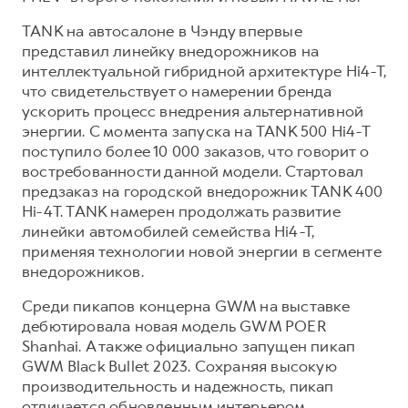
TANK на автосалоне в Чэнду впервые
представил линейку внедорожников на
интеллектуальной гибридной архитектуре Hi4-T,
что свидетельствует о намерении бренда
ускорить процесс внедрения альтернативной
энергии. С момента запуска на TANK 500 Hi4-T
поступило более 10 000 заказов, что говорит о
востребованности данной модели. Стартовал
предзаказ на городской внедорожник TANK 400
Hi-4T. TANK намерен продолжать развитие
линейки автомобилей семейства Hi4-T,
применяя технологии новой энергии в сегменте
внедорожников.
Среди пикапов концерна GWM на выставке
дебютировала новая модель GWM POER
Shanhai. А также официально запущен пикап
GWM Black Bullet 2023. Сохраняя высокую
производительность и надежность, пикап
отличается обновленным интерьером,