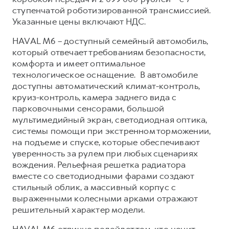
Сервис для корпоративных клиентов
ступенчатой роботизированной трансмиссией.
HAVAL Лизинг
АКСЕССУАРЫ HAVAL
Указанные цены включают НДС.
Автомобильные аксессуары
HAVAL M6 – доступный семейный автомобиль,
АКСЕССУАРЫ HAVAL
Коллекция CITY
который отвечает требованиям безопасности,
комфорта и имеет оптимальное
Автомобильные аксессуары
Коллекция Базовая
технологическое оснащение. В автомобиле
Коллекция CITY
Коллекция Детская
доступны автоматический климат-контроль,
круиз-контроль, камера заднего вида с
Коллекция Базовая
парковочными сенсорами, большой
Коллекция Детская
мультимедийный экран, светодиодная оптика,
системы помощи при экстренном торможении,
на подъеме и спуске, которые обеспечивают
уверенность за рулем при любых сценариях
вождения. Рельефная решетка радиатора
вместе со светодиодными фарами создают
стильный облик, а массивный корпус с
выраженными колесными арками отражают
решительный характер модели.
HAVAL M6 отлично подойдет тем, кто ценит