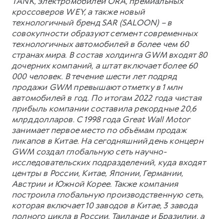
TANK, электромобилей ORA, премиальных
кроссоверов WEY, а также новый
технологичный бренд SAR (SALOON) – в
совокупности образуют сегмент современных
технологичных автомобилей в более чем 60
странах мира. В состав холдинга GWM входят 80
дочерних компаний, а штат включает более 60
000 человек. В течение шести лет подряд
продажи GWM превышают отметку в 1 млн
автомобилей в год. По итогам 2022 года чистая
прибыль компании составила рекордные 20,6
млрд долларов. С 1998 года Great Wall Motor
занимает первое место по объёмам продаж
пикапов в Китае. На сегодняшний день концерн
GWM создал глобальную сеть научно-
исследовательских подразделений, куда входят
центры в России, Китае, Японии, Германии,
Австрии и Южной Корее. Также компания
построила глобальную производственную сеть,
которая включает 10 заводов в Китае, 3 завода
полного цикла в России, Таиланде и Бразилии, а