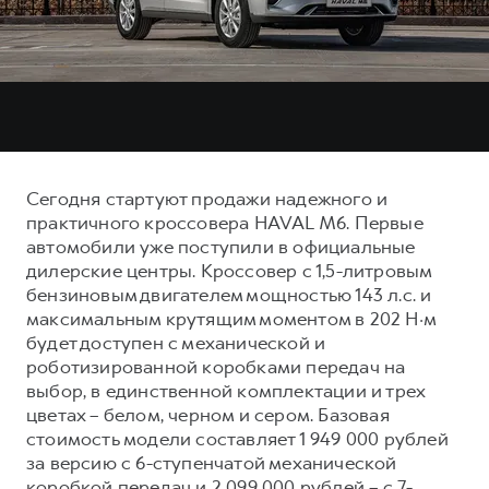
Тест-драйв
СЕРВИСНОЕ ОБСЛУЖИВАНИЕ
О дилере
Трейд-ин
Нулевое ТО
Наша команда
DARGO
DARGO X
Программа «Помощь на дороге»
Контакты
от 3 199 000 ₽
от 3 499 000 ₽
КРЕДИТ И СТРАХОВАНИЕ
Регламенты технического обслуживания
Кредитный калькулятор
Электронный ПТС
Сегодня стартуют продажи надежного и
Страхование
практичного кроссовера HAVAL M6. Первые
Кредит
автомобили уже поступили в официальные
ПОДДЕРЖКА
F7
F7X
дилерские центры. Кроссовер с 1,5-литровым
GWM Безопасность
от 2 899 000 ₽
от 3 599 000 ₽
бензиновым двигателем мощностью 143 л.с. и
КОРПОРАТИВНЫМ КЛИЕНТАМ
Гарантия HAVAL
максимальным крутящим моментом в 202 Н·м
будет доступен с механической и
Для малого бизнеса
Мобильное приложение GWM
роботизированной коробками передач на
Корпоративным клиентам
Программа «HAVAL Защита+»
выбор, в единственной комплектации и трех
цветах – белом, черном и сером. Базовая
Крупным корпоративным клиентам
Руководства по эксплуатации
стоимость модели составляет 1 949 000 рублей
POER
от 3 449 000 ₽
Система управления автопарком
Подписки
за версию с 6-ступенчатой механической
коробкой передач и 2 099 000 рублей – с 7-