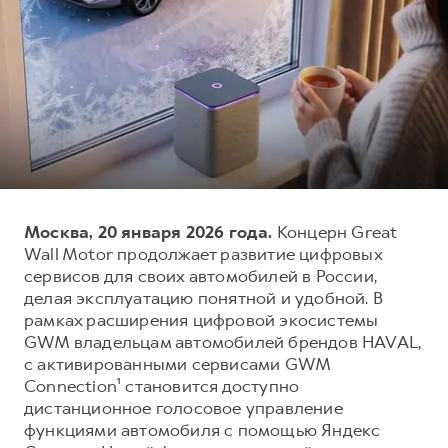
Тест-драйв
СЕРВИСНОЕ ОБСЛУЖИВАНИЕ
О дилере
Трейд-ин
Нулевое ТО
Наша команда
DARGO
DARGO X
Программа «Помощь на дороге»
Контакты
от 3 199 000 ₽
от 3 499 000 ₽
КРЕДИТ И СТРАХОВАНИЕ
Регламенты технического обслуживания
Кредитный калькулятор
Электронный ПТС
Страхование
Кредит
ПОДДЕРЖКА
Москва, 20 января 2026 года.
Концерн Great
F7
F7X
Wall Motor продолжает развитие цифровых
GWM Безопасность
от 2 899 000 ₽
от 3 599 000 ₽
сервисов для своих автомобилей в России,
КОРПОРАТИВНЫМ КЛИЕНТАМ
Гарантия HAVAL
делая эксплуатацию понятной и удобной. В
рамках расширения цифровой экосистемы
Для малого бизнеса
Мобильное приложение GWM
GWM владельцам автомобилей брендов HAVAL,
Корпоративным клиентам
Программа «HAVAL Защита+»
с активированными сервисами GWM
Connection¹ становится доступно
Крупным корпоративным клиентам
Руководства по эксплуатации
POER
дистанционное голосовое управление
от 3 449 000 ₽
Система управления автопарком GWM Fleet
Подписки
функциями автомобиля с помощью Яндекс