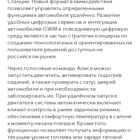
Сервис для корпоративных клиентов
Станции. Новый формат взаимодействия
позволяет управлять определенными
HAVAL Лизинг
АКСЕССУАРЫ HAVAL
функциями автомобиля удалённо. Развитие
Автомобильные аксессуары
удобных цифровых сервисов и интеграция
автомобилей GWM в повседневную цифровую
АКСЕССУАРЫ HAVAL
Коллекция CITY
среду являются частью стратегии концерна по
Автомобильные аксессуары
Коллекция Базовая
созданию технологичных и ориентированных на
пользователя решений доступных на
Коллекция CITY
Коллекция Детская
российском рынке.
Коллекция Базовая
Через голосовые команды Алисе можно
Коллекция Детская
запустить двигатель, активировать подогрев
сидений, а также проверить статус дверей
автомобиля и при необходимости
заблокировать их. При удалённом запуске
двигателя система автоматически включает
климат-контроль в ранее заданном режиме,
обеспечивая комфортную температуру в салоне
к моменту начала поездки. Кроме того,
функционал позволяет получать информацию о
текущем уровне топлива или заряде тяговой